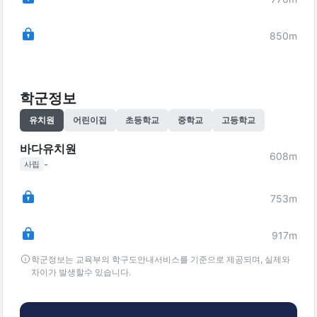
850
m
학군정보
유치원
어린이집
초등학교
중학교
고등학교
바다유치원
608
m
-
사립
753
m
917
m
학군정보는 교육부의 학구도안내서비스를 기준으로 제공되며, 실제와
차이가 발생할수 있습니다.