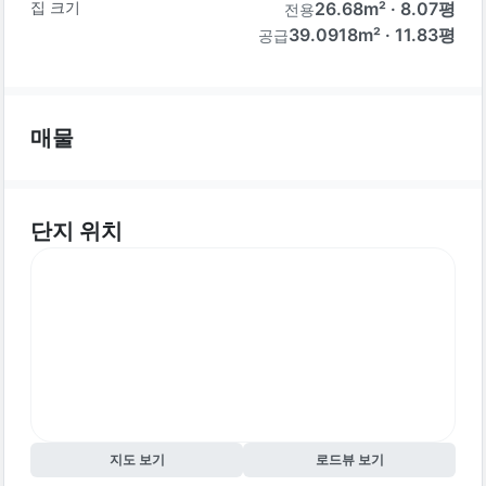
집 크기
26.68
m² ·
8.07
평
전용
39.0918m² · 11.83평
공급
매물
단지 위치
지도 보기
로드뷰 보기