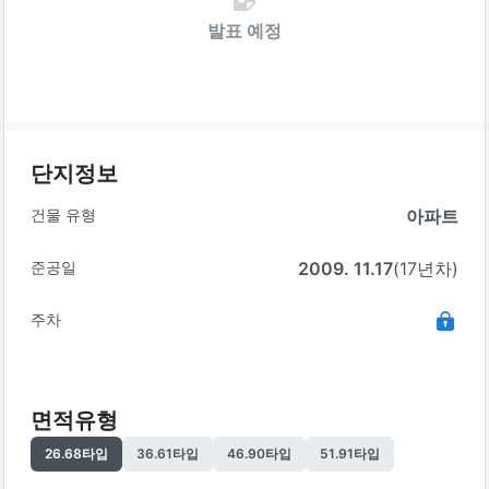
발표 예정
단지정보
건물 유형
아파트
준공일
2009. 11.17
(17년차)
주차
면적유형
26.68
타입
36.61
타입
46.90
타입
51.91
타입