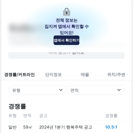
전체 정보는
집지켜 앱에서 확인할 수
화성향남 6단지
있어요!
경기도 화성시 만세구 향남읍 행정남로 99-16
앱에서 확인하기
아파트
2009
년 (
17
년차)
아직 공고가
없어요
경쟁률/커트라인
단지정보
매물
위치/주변
유형
면적
경쟁률
유형
면적
공고
경쟁률
일반
59㎡
2024년 1분기 행복주택 공고
10.5:1