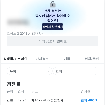
전체 정보는
집지켜 앱에서 확인할 수
있어요!
브라운힐
앱에서 확인하기
서울특별시 중랑구 봉우재로41길 16-7
오피스텔
2018
년 (
8
년차)
아직 공고가
없어요
경쟁률/커트라인
단지정보
매물
위치/주변
유형
면적
경쟁률
유형
면적
공고
경쟁률
일반
29.96
제10차 HUG 든든전세
전체 460:1