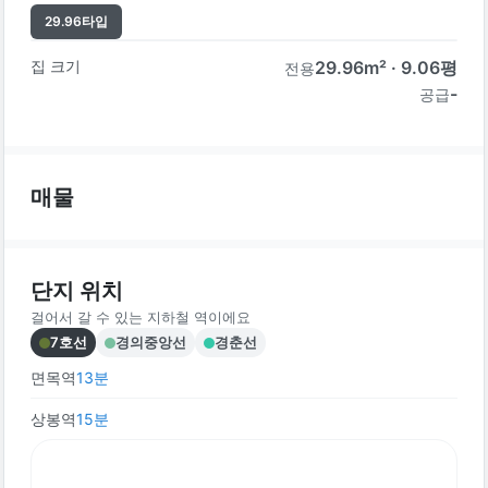
29.96
타입
집 크기
29.96
m² ·
9.06
평
전용
-
공급
매물
단지 위치
걸어서 갈 수 있는 지하철 역이에요
7호선
경의중앙선
경춘선
면목역
13
분
상봉역
15
분