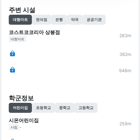
주변 시설
대형마트
편의점
은행
약국
공공기관
코스트코코리아 상봉점
283
m
대형마트
382
m
948
m
학군정보
어린이집
초등학교
중학교
고등학교
시온어린이집
259
m
-
사립