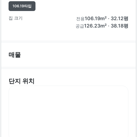
106.19
타입
집 크기
106.19
m² ·
32.12
평
전용
126.23m² · 38.18평
공급
매물
단지 위치