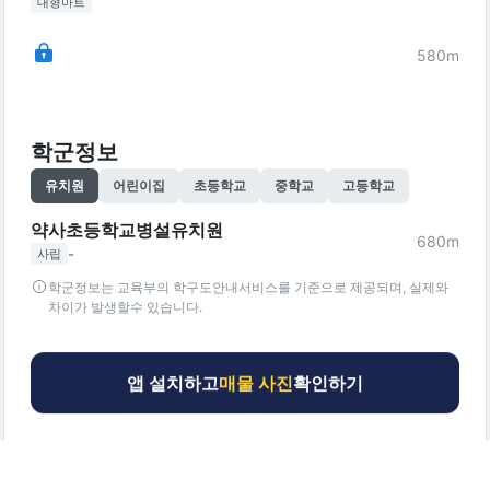
대형마트
580
m
학군정보
유치원
어린이집
초등학교
중학교
고등학교
약사초등학교병설유치원
680
m
-
사립
학군정보는 교육부의 학구도안내서비스를 기준으로 제공되며, 실제와
차이가 발생할수 있습니다.
앱 설치하고
매물 사진
확인하기