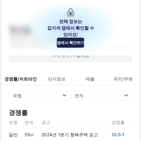
전체 정보는
집지켜 앱에서 확인할 수
동산빌
있어요!
울산광역시 중구 구교5길 44
앱에서 확인하기
빌라
2017
년 (
9
년차)
아직 공고가
없어요
경쟁률/커트라인
단지정보
매물
위치/주변
유형
면적
경쟁률
유형
면적
공고
경쟁률
일반
59㎡
2024년 1분기 행복주택 공고
10.5:1