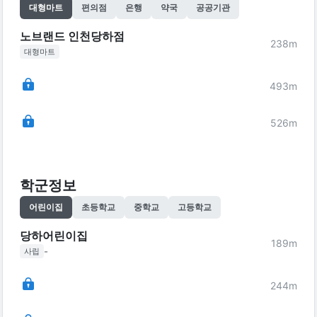
대형마트
편의점
은행
약국
공공기관
노브랜드 인천당하점
238
m
대형마트
493
m
526
m
학군정보
어린이집
초등학교
중학교
고등학교
당하어린이집
189
m
-
사립
244
m