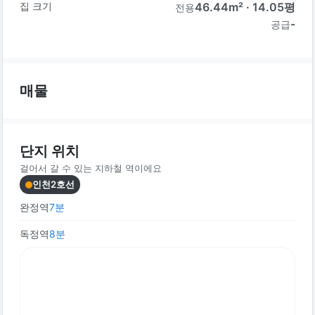
집 크기
46.44
m² ·
14.05
평
전용
-
공급
매물
단지 위치
걸어서 갈 수 있는 지하철 역이에요
인천2호선
완정역
7
분
독정역
8
분