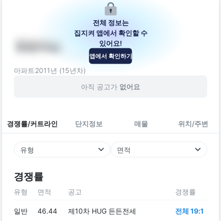
전체 정보는
집지켜 앱에서 확인할 수
있어요!
청림캐슬
앱에서 확인하기
인천광역시 검단구 청마로 67-1
아파트
2011
년 (
15
년차)
아직 공고가
없어요
경쟁률/커트라인
단지정보
매물
위치/주변
유형
면적
경쟁률
유형
면적
공고
경쟁률
일반
46.44
제10차 HUG 든든전세
전체 19:1