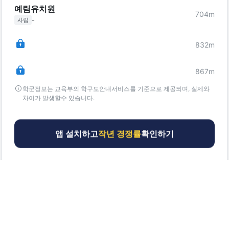
예림유치원
704
m
-
사립
832
m
867
m
학군정보는 교육부의 학구도안내서비스를 기준으로 제공되며, 실제와
차이가 발생할수 있습니다.
앱 설치하고
작년 경쟁률
확인하기