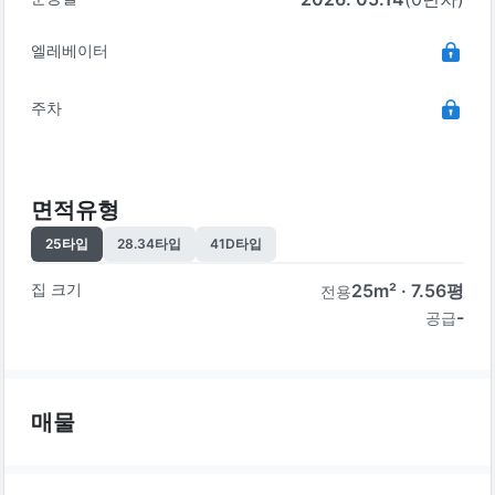
엘레베이터
주차
면적유형
25
타입
28.34
타입
41D
타입
집 크기
25
m² ·
7.56
평
전용
-
공급
매물