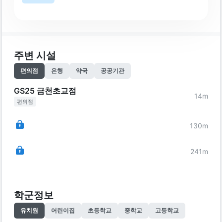
주변 시설
편의점
은행
약국
공공기관
GS25 금천초교점
14
m
편의점
130
m
241
m
학군정보
유치원
어린이집
초등학교
중학교
고등학교