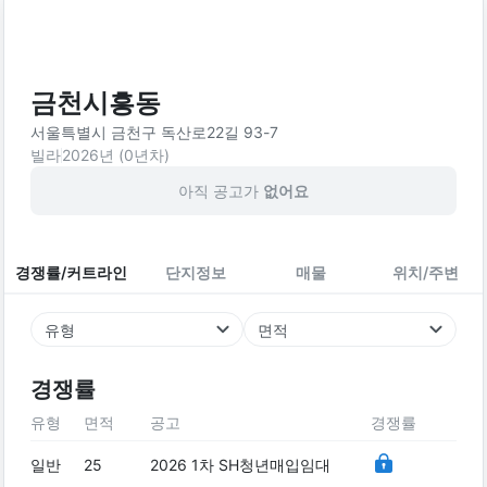
금천시흥동
서울특별시 금천구 독산로22길 93-7
빌라
2026
년 (
0
년차)
아직 공고가
없어요
경쟁률/커트라인
단지정보
매물
위치/주변
유형
면적
경쟁률
유형
면적
공고
경쟁률
일반
25
2026 1차 SH청년매입임대