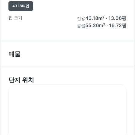
43.18
타입
집 크기
43.18
m² ·
13.06
평
전용
55.26m² · 16.72평
공급
매물
단지 위치