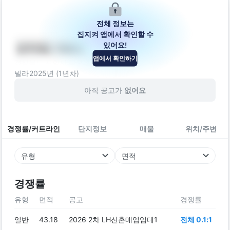
전체 정보는
집지켜 앱에서 확인할 수
있어요!
양덕동 1965
앱에서 확인하기
경상북도 포항시 북구 양덕로6번길 48
빌라
2025
년 (
1
년차)
아직 공고가
없어요
경쟁률/커트라인
단지정보
매물
위치/주변
유형
면적
경쟁률
유형
면적
공고
경쟁률
일반
43.18
2026 2차 LH신혼매입임대1
전체 0.1:1