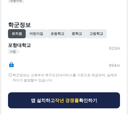
대형마트
학군정보
유치원
어린이집
초등학교
중학교
고등학교
포항대학교
623
m
-
사립
994
m
학군정보는 교육부의 학구도안내서비스를 기준으로 제공되며, 실제와
차이가 발생할수 있습니다.
앱 설치하고
작년 경쟁률
확인하기