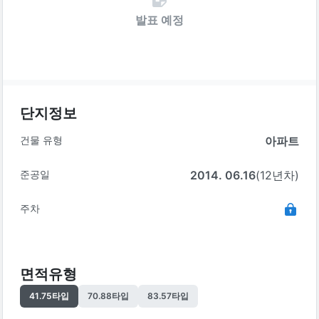
발표 예정
단지정보
건물 유형
아파트
준공일
2014. 06.16
(12년차)
주차
면적유형
41.75
타입
70.88
타입
83.57
타입