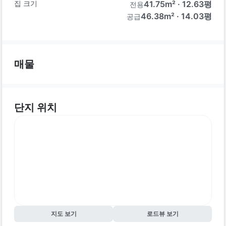
집 크기
41.75
m² ·
12.63
평
전용
46.38m² · 14.03평
공급
매물
단지 위치
지도 보기
로드뷰 보기