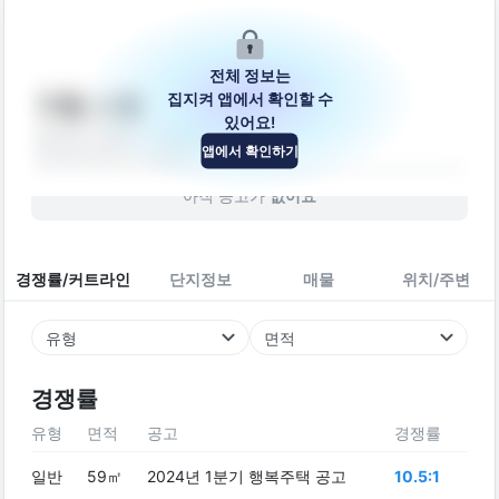
전체 정보는
집지켜 앱에서 확인할 수
가동,나동
있어요!
경상남도 밀양시 시청로2길 10-9
앱에서 확인하기
아파트
2014
년 (
12
년차)
아직 공고가
없어요
경쟁률/커트라인
단지정보
매물
위치/주변
유형
면적
경쟁률
유형
면적
공고
경쟁률
일반
59㎡
2024년 1분기 행복주택 공고
10.5:1