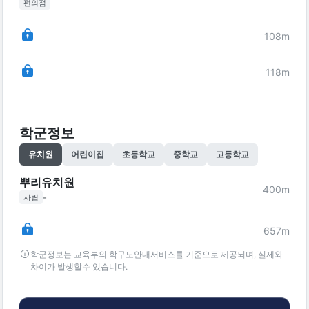
편의점
108
m
118
m
학군정보
유치원
어린이집
초등학교
중학교
고등학교
뿌리유치원
400
m
-
사립
657
m
학군정보는 교육부의 학구도안내서비스를 기준으로 제공되며, 실제와
차이가 발생할수 있습니다.