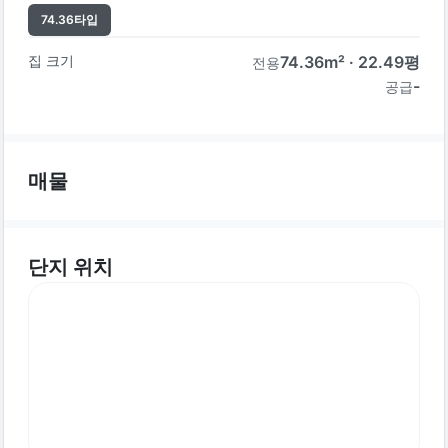
74.36
타입
집 크기
74.36
m² ·
22.49
평
전용
-
공급
매물
단지 위치