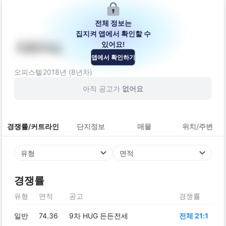
전체 정보는
집지켜 앱에서 확인할 수
있어요!
세움캐슬
앱에서 확인하기
인천광역시 서해구 가남로 303
오피스텔
2018
년 (
8
년차)
아직 공고가
없어요
경쟁률/커트라인
단지정보
매물
위치/주변
유형
면적
경쟁률
유형
면적
공고
경쟁률
일반
74.36
9차 HUG 든든전세
전체 21:1