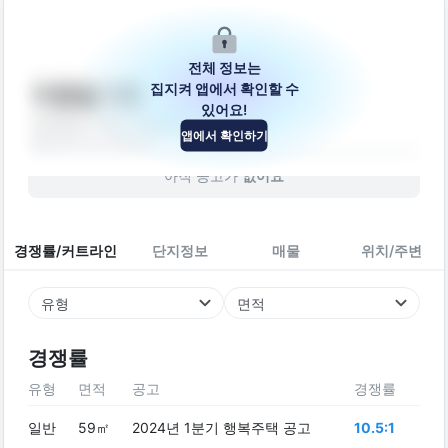
전체 정보는
집지켜 앱에서 확인할 수
아람빌 5호
있어요!
대전광역시 동구 우암로326번길 29-2
앱에서 확인하기
빌라
2017
년 (
9
년차)
아직 공고가
없어요
경쟁률/커트라인
단지정보
매물
위치/주변
유형
면적
경쟁률
유형
면적
공고
경쟁률
일반
59㎡
2024년 1분기 행복주택 공고
10.5:1