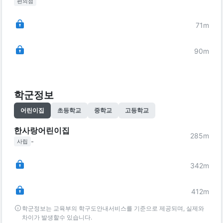
편의점
71
m
90
m
학군정보
어린이집
초등학교
중학교
고등학교
한사랑어린이집
285
m
-
사립
342
m
412
m
학군정보는 교육부의 학구도안내서비스를 기준으로 제공되며, 실제와
차이가 발생할수 있습니다.