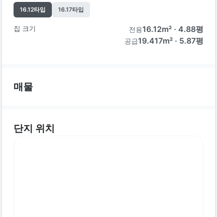
16.12
타입
16.17
타입
집 크기
16.12
m² ·
4.88
평
전용
19.417m² · 5.87평
공급
매물
단지 위치