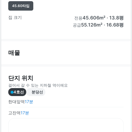
45.60
타입
집 크기
45.606
m² ·
13.8
평
전용
55.126m² · 16.68평
공급
매물
단지 위치
걸어서 갈 수 있는 지하철 역이에요
4호선
분당선
한대앞역
17
분
고잔역
17
분