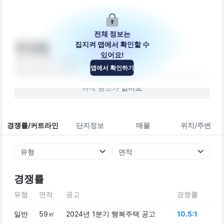
전체 정보는
집지켜 앱에서 확인할 수
은성빌
있어요!
경기도 안산시 상록구 호동로1길 7-1
앱에서 확인하기
빌라
2020
년 (
6
년차)
아직 공고가
없어요
경쟁률/커트라인
단지정보
매물
위치/주변
유형
면적
경쟁률
유형
면적
공고
경쟁률
일반
59㎡
2024년 1분기 행복주택 공고
10.5:1