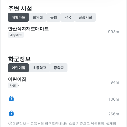
주변 시설
대형마트
편의점
은행
약국
공공기관
안산식자재도매마트
993
m
대형마트
학군정보
어린이집
초등학교
중학교
어린이집
94
m
-
사립
100
m
266
m
학군정보는 교육부의 학구도안내서비스를 기준으로 제공되며, 실제와