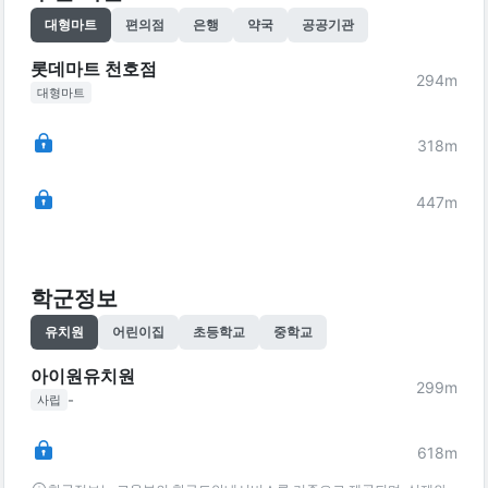
대형마트
편의점
은행
약국
공공기관
롯데마트 천호점
294
m
대형마트
318
m
447
m
학군정보
유치원
어린이집
초등학교
중학교
아이원유치원
299
m
-
사립
618
m