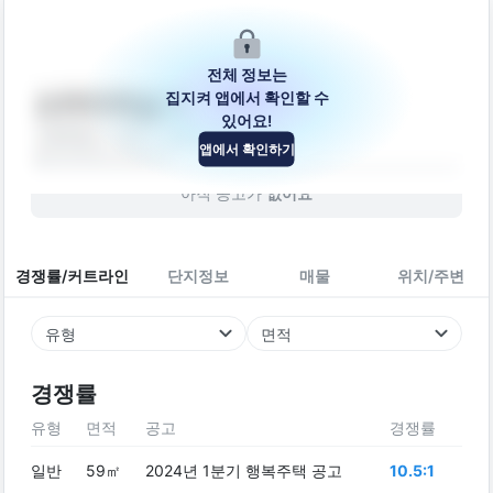
전체 정보는
집지켜 앱에서 확인할 수
스카이캐슬라
있어요!
서울특별시 강동구 진황도로25길 18
앱에서 확인하기
빌라
2020
년 (
6
년차)
아직 공고가
없어요
경쟁률/커트라인
단지정보
매물
위치/주변
유형
면적
경쟁률
유형
면적
공고
경쟁률
일반
59㎡
2024년 1분기 행복주택 공고
10.5:1