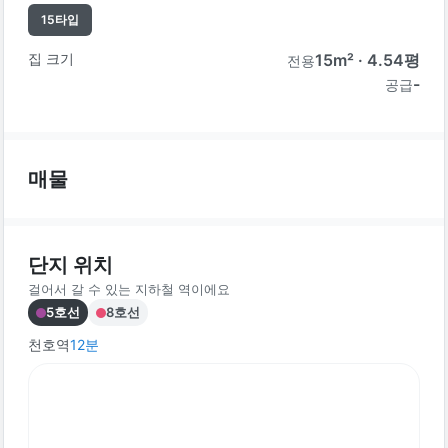
15
타입
집 크기
15
m² ·
4.54
평
전용
-
공급
매물
단지 위치
걸어서 갈 수 있는 지하철 역이에요
5호선
8호선
천호역
12
분