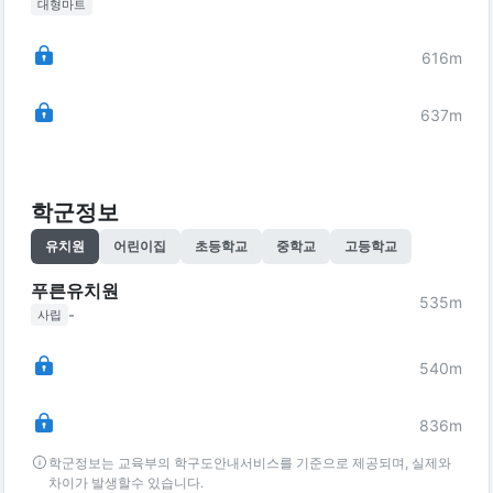
대형마트
616
m
637
m
학군정보
유치원
어린이집
초등학교
중학교
고등학교
푸른유치원
535
m
-
사립
540
m
836
m
학군정보는 교육부의 학구도안내서비스를 기준으로 제공되며, 실제와
차이가 발생할수 있습니다.