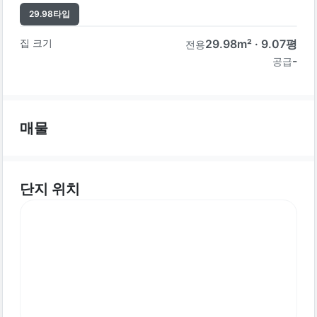
29.98
타입
집 크기
29.98
m² ·
9.07
평
전용
-
공급
매물
단지 위치