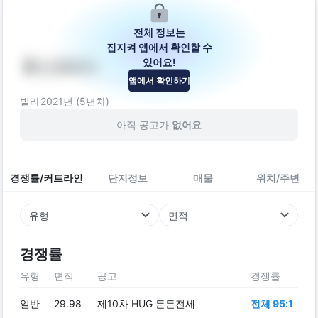
전체 정보는
집지켜 앱에서 확인할 수
있어요!
유니크5차
앱에서 확인하기
서울특별시 양천구 목동로25길 23-2
빌라
2021
년 (
5
년차)
아직 공고가
없어요
경쟁률/커트라인
단지정보
매물
위치/주변
유형
면적
경쟁률
유형
면적
공고
경쟁률
일반
29.98
제10차 HUG 든든전세
전체 95:1