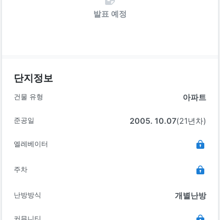
발표 예정
단지정보
건물 유형
아파트
준공일
2005. 10.07
(21년차)
엘레베이터
주차
난방방식
개별난방
커뮤니티