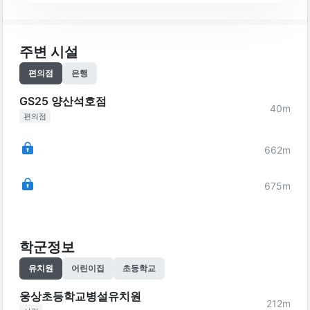
주변 시설
편의점
은행
GS25 양산석호점
40
m
편의점
662
m
675
m
학군정보
유치원
어린이집
초등학교
웅상초등학교병설유치원
212
m