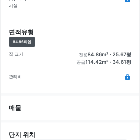
시설
면적유형
84.86
타입
집 크기
84.86
m² ·
25.67
평
전용
114.42m² · 34.61평
공급
관리비
매물
단지 위치