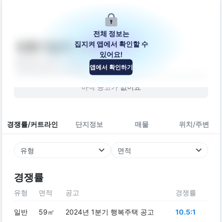
전체 정보는
집지켜 앱에서 확인할 수
석호가람휘아파트
있어요!
경상남도 양산시 덕명로 320
앱에서 확인하기
아파트
2005
년 (
21
년차)
아직 공고가
없어요
경쟁률/커트라인
단지정보
매물
위치/주변
유형
면적
경쟁률
유형
면적
공고
경쟁률
일반
59㎡
2024년 1분기 행복주택 공고
10.5:1