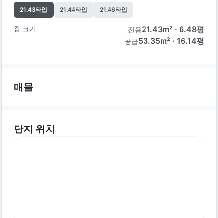
21.43
타입
21.44
타입
21.46
타입
집 크기
21.43
m² ·
6.48
평
전용
53.35m² · 16.14평
공급
매물
단지 위치