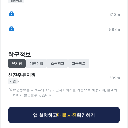
대형마트
318
m
892
m
학군정보
유치원
어린이집
초등학교
고등학교
신진주유치원
309
m
-
사립
학군정보는 교육부의 학구도안내서비스를 기준으로 제공되며, 실제와
차이가 발생할수 있습니다.
앱 설치하고
매물 사진
확인하기