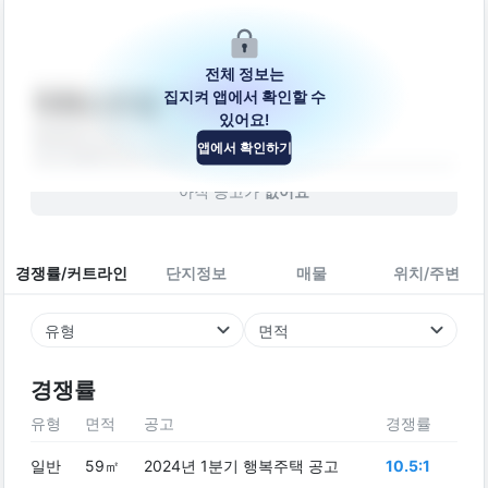
전체 정보는
집지켜 앱에서 확인할 수
더퍼스트웰가시티
있어요!
경상남도 진주시 진주역로 116
앱에서 확인하기
오피스텔
2019
년 (
7
년차)
아직 공고가
없어요
경쟁률/커트라인
단지정보
매물
위치/주변
유형
면적
경쟁률
유형
면적
공고
경쟁률
일반
59㎡
2024년 1분기 행복주택 공고
10.5:1