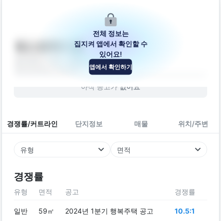
전체 정보는
집지켜 앱에서 확인할 수
베스트하이룸
있어요!
울산광역시 중구 내황8길 22
앱에서 확인하기
빌라
2008
년 (
18
년차)
아직 공고가
없어요
경쟁률/커트라인
단지정보
매물
위치/주변
유형
면적
경쟁률
유형
면적
공고
경쟁률
일반
59㎡
2024년 1분기 행복주택 공고
10.5:1