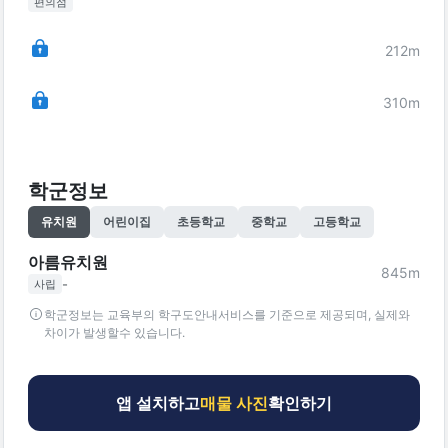
편의점
212
m
310
m
학군정보
유치원
어린이집
초등학교
중학교
고등학교
아름유치원
845
m
-
사립
학군정보는 교육부의 학구도안내서비스를 기준으로 제공되며, 실제와
차이가 발생할수 있습니다.
앱 설치하고
매물 사진
확인하기