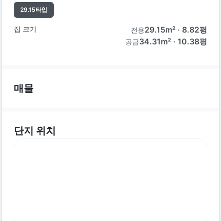
29.15
타입
집 크기
29.15
m² ·
8.82
평
전용
34.31m² · 10.38평
공급
매물
단지 위치