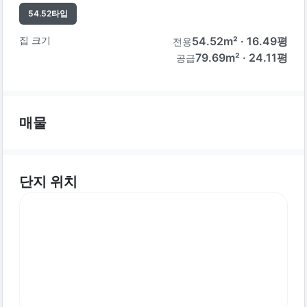
54.52
타입
집 크기
54.52
m² ·
16.49
평
전용
79.69m² · 24.11평
공급
매물
단지 위치