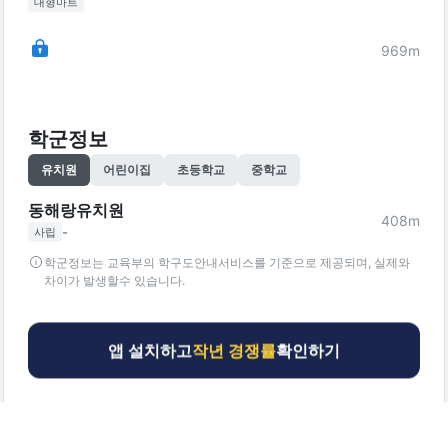
대형마트
969
m
학군정보
유치원
어린이집
초등학교
중학교
동해랑유치원
408
m
-
사립
학군정보는 교육부의 학구도안내서비스를 기준으로 제공되며, 실제와
차이가 발생할수 있습니다.
앱 설치하고
작년 경쟁률
확인하기