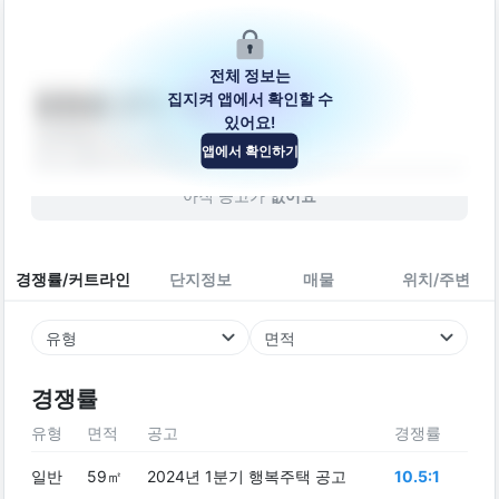
전체 정보는
집지켜 앱에서 확인할 수
전천로 273-15
있어요!
강원특별자치도 동해시 전천로 273-15
앱에서 확인하기
오피스텔
2023
년 (
3
년차)
아직 공고가
없어요
경쟁률/커트라인
단지정보
매물
위치/주변
유형
면적
경쟁률
유형
면적
공고
경쟁률
일반
59㎡
2024년 1분기 행복주택 공고
10.5:1