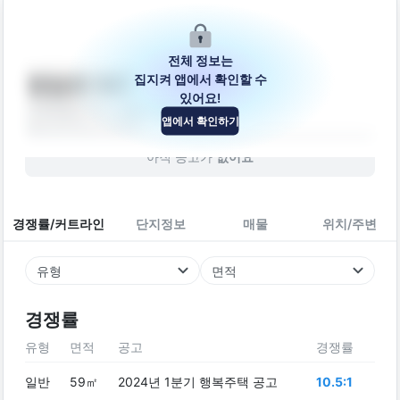
전체 정보는
집지켜 앱에서 확인할 수
범일로 547
있어요!
강원특별자치도 강릉시 범일로 547
앱에서 확인하기
빌라
2015
년 (
11
년차)
아직 공고가
없어요
경쟁률/커트라인
단지정보
매물
위치/주변
유형
면적
경쟁률
유형
면적
공고
경쟁률
일반
59㎡
2024년 1분기 행복주택 공고
10.5:1