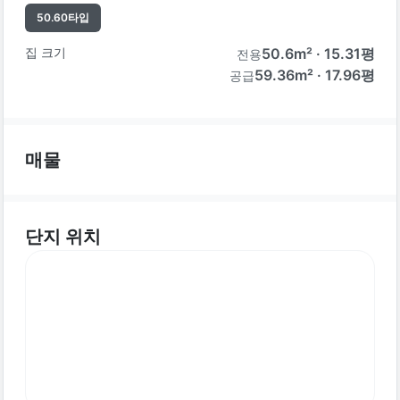
50.60
타입
집 크기
50.6
m² ·
15.31
평
전용
59.36m² · 17.96평
공급
매물
단지 위치