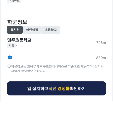
대형마트
학군정보
유치원
어린이집
초등학교
명주초등학교
706
m
-
사립
839
m
학군정보는 교육부의 학구도안내서비스를 기준으로 제공되며, 실제와
차이가 발생할수 있습니다.
앱 설치하고
작년 경쟁률
확인하기