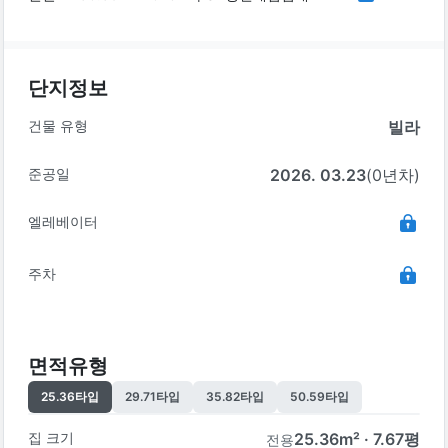
단지정보
건물 유형
빌라
준공일
2026. 03.23
(0년차)
엘레베이터
주차
면적유형
25.36
타입
29.71
타입
35.82
타입
50.59
타입
집 크기
25.36
m² ·
7.67
평
전용