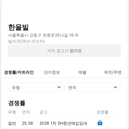
한울빌
서울특별시 강동구 천중로35나길 16-9
빌라
2026
년 (
0
년차)
아직 공고가
없어요
경쟁률/커트라인
단지정보
매물
위치/주변
유형
면적
경쟁률
유형
면적
공고
경쟁률
일반
25.36
2026 1차 SH청년매입임대