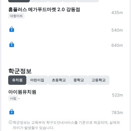
홈플러스 메가푸드마켓 2.0 강동점
435
m
대형마트
540
m
640
m
학군정보
유치원
어린이집
초등학교
중학교
고등학교
아이원유치원
522
m
-
사립
783
m
학군정보는 교육부의 학구도안내서비스를 기준으로 제공되며, 실제와
차이가 발생할수 있습니다.