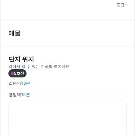
-
공급
매물
단지 위치
걸어서 갈 수 있는 지하철 역이에요
5호선
길동역
13
분
명일역
15
분