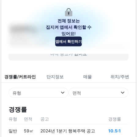
전체 정보는
집지켜 앱에서 확인할 수
강변북길 271-9
있어요!
강원특별자치도 강릉시 강변북길 271-9
앱에서 확인하기
빌라
2016
년 (
10
년차)
아직 공고가
없어요
경쟁률/커트라인
단지정보
매물
위치/주변
유형
면적
경쟁률
유형
면적
공고
경쟁률
일반
59㎡
2024년 1분기 행복주택 공고
10.5:1