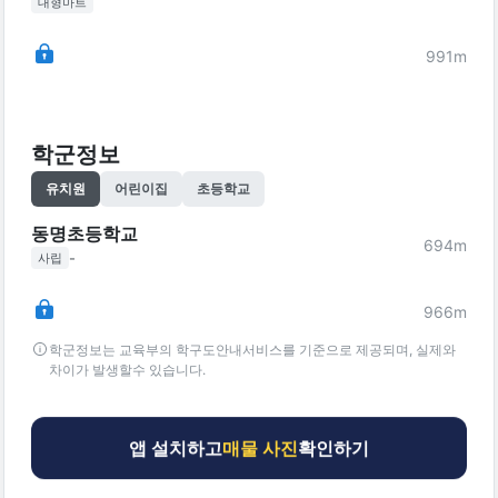
대형마트
991
m
학군정보
유치원
어린이집
초등학교
동명초등학교
694
m
-
사립
966
m
학군정보는 교육부의 학구도안내서비스를 기준으로 제공되며, 실제와
차이가 발생할수 있습니다.
앱 설치하고
매물 사진
확인하기