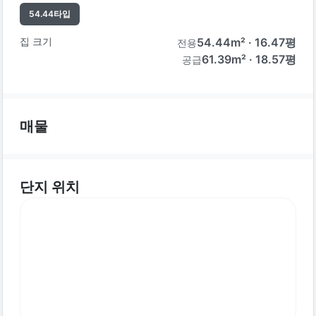
54.44
타입
집 크기
54.44
m² ·
16.47
평
전용
61.39m² · 18.57평
공급
매물
단지 위치