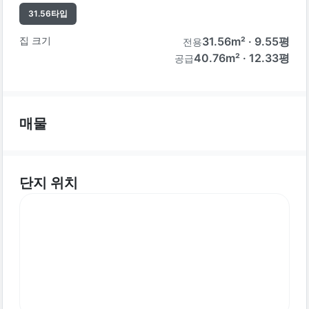
31.56
타입
집 크기
31.56
m² ·
9.55
평
전용
40.76m² · 12.33평
공급
매물
단지 위치