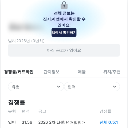
전체 정보는
집지켜 앱에서 확인할 수
있어요!
경남 양산시
앱에서 확인하기
경상남도 양산시 물금읍 가촌서8길 7
빌라
2026
년 (
0
년차)
아직 공고가
없어요
경쟁률/커트라인
단지정보
매물
위치/주변
유형
면적
경쟁률
유형
면적
공고
경쟁률
일반
31.56
2026 2차 LH청년매입임대
전체 0.5:1