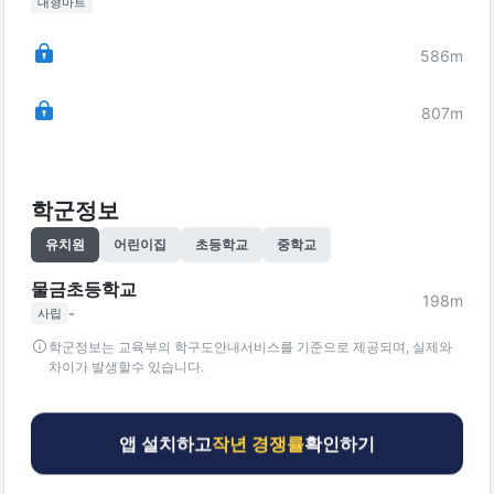
대형마트
586
m
807
m
학군정보
유치원
어린이집
초등학교
중학교
물금초등학교
198
m
-
사립
학군정보는 교육부의 학구도안내서비스를 기준으로 제공되며, 실제와
차이가 발생할수 있습니다.
앱 설치하고
작년 경쟁률
확인하기