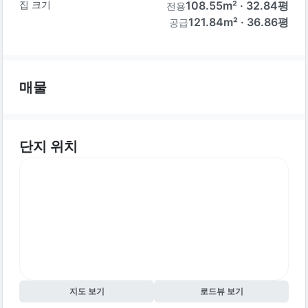
집 크기
108.55
m² ·
32.84
평
전용
121.84m² · 36.86평
공급
매물
단지 위치
지도 보기
로드뷰 보기