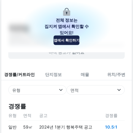
전체 정보는
집지켜 앱에서 확인할 수
태운빌
있어요!
경상남도 진주시 촉석로217번길 16-4
앱에서 확인하기
빌라
2006
년 (
20
년차)
아직 공고가
없어요
경쟁률/커트라인
단지정보
매물
위치/주변
유형
면적
경쟁률
유형
면적
공고
경쟁률
일반
59㎡
2024년 1분기 행복주택 공고
10.5:1