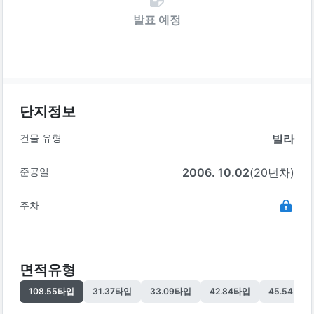
발표 예정
단지정보
건물 유형
빌라
준공일
2006. 10.02
(20년차)
주차
면적유형
108.55
타입
31.37
타입
33.09
타입
42.84
타입
45.54
타입