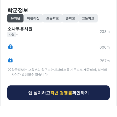
학군정보
유치원
어린이집
초등학교
중학교
고등학교
소나무유치원
233
m
-
사립
600
m
757
m
학군정보는 교육부의 학구도안내서비스를 기준으로 제공되며, 실제와
차이가 발생할수 있습니다.
앱 설치하고
작년 경쟁률
확인하기