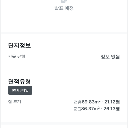
발표 예정
단지정보
건물 유형
정보 없음
면적유형
69.83
타입
집 크기
69.83
m² ·
21.12
평
전용
86.37m² · 26.13평
공급