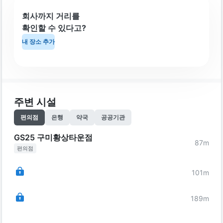
회사까지 거리를
확인할 수 있다고?
내 장소 추가
주변 시설
편의점
은행
약국
공공기관
GS25 구미황상타운점
87
m
편의점
101
m
189
m