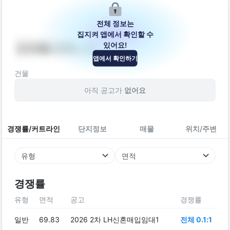
전체 정보는
집지켜 앱에서 확인할 수
있어요!
인의동 276-25
앱에서 확인하기
경상북도 구미시 수출대로33길 22
건물
아직 공고가
없어요
경쟁률/커트라인
단지정보
매물
위치/주변
유형
면적
경쟁률
유형
면적
공고
경쟁률
일반
69.83
2026 2차 LH신혼매입임대1
전체 0.1:1