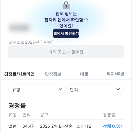
전체 정보는
집지켜 앱에서 확인할 수
있어요!
안단테
앱에서 확인하기
경기도 평택시 밀월로15번길 78
오피스텔
2025
년 (
1
년차)
아직 공고가
없어요
경쟁률/커트라인
단지정보
매물
위치/주변
유형
면적
경쟁률
유형
면적
공고
경쟁률
일반
84.47
2026 2차 LH신혼매입임대2
전체 0.3:1