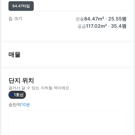
84.47
타입
집 크기
84.47
m² ·
25.55
평
전용
117.02m² · 35.4평
공급
매물
단지 위치
걸어서 갈 수 있는 지하철 역이에요
1호선
송탄역
10
분