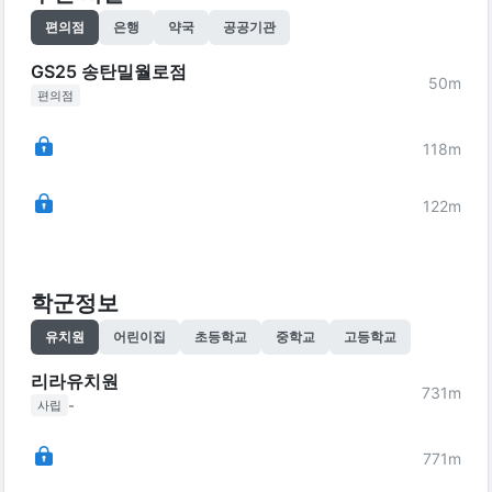
편의점
은행
약국
공공기관
GS25 송탄밀월로점
50
m
편의점
118
m
122
m
학군정보
유치원
어린이집
초등학교
중학교
고등학교
리라유치원
731
m
-
사립
771
m