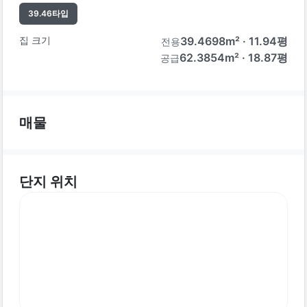
39.46
타입
집 크기
39.4698
m² ·
11.94
평
전용
62.3854m² · 18.87평
공급
매물
단지 위치