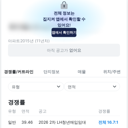
전체 정보는
집지켜 앱에서 확인할 수
있어요!
에이엠시티센트럴
앱에서 확인하기
전남광주통합특별시 광산구 첨단중앙로182번길 50
아파트
2015
년 (
11
년차)
아직 공고가
없어요
경쟁률/커트라인
단지정보
매물
위치/주변
유형
면적
경쟁률
유형
면적
공고
경쟁률
일반
39.46
2026 2차 LH청년매입임대
전체 16.7:1