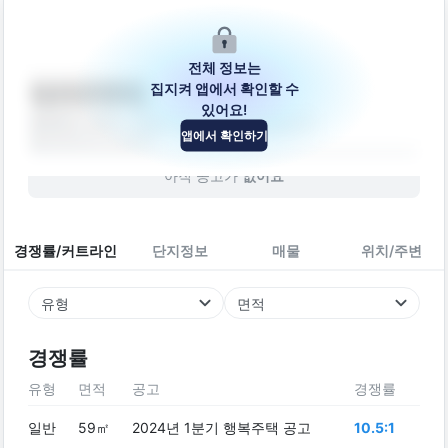
전체 정보는
집지켜 앱에서 확인할 수
다가구주택
있어요!
충청북도 청주시 상당구 중고개로248번길 14
앱에서 확인하기
빌라
2021
년 (
5
년차)
아직 공고가
없어요
경쟁률/커트라인
단지정보
매물
위치/주변
유형
면적
경쟁률
유형
면적
공고
경쟁률
일반
59㎡
2024년 1분기 행복주택 공고
10.5:1