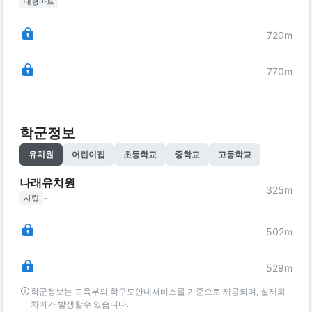
대형마트
720
m
770
m
학군정보
유치원
어린이집
초등학교
중학교
고등학교
나래유치원
325
m
-
사립
502
m
529
m
학군정보는 교육부의 학구도안내서비스를 기준으로 제공되며, 실제와
차이가 발생할수 있습니다.