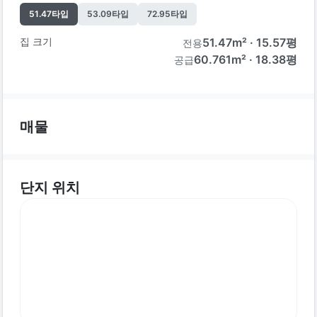
51.47
타입
53.09
타입
72.95
타입
집 크기
51.47
m² ·
15.57
평
전용
60.761m² · 18.38평
공급
매물
단지 위치