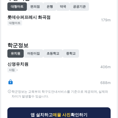
대형마트
편의점
은행
약국
공공기관
롯데슈퍼프레시 화곡점
179
m
대형마트
학군정보
유치원
어린이집
초등학교
중학교
신영유치원
406
m
-
사립
688
m
학군정보는 교육부의 학구도안내서비스를 기준으로 제공되며, 실제와
차이가 발생할수 있습니다.
앱 설치하고
매물 사진
확인하기