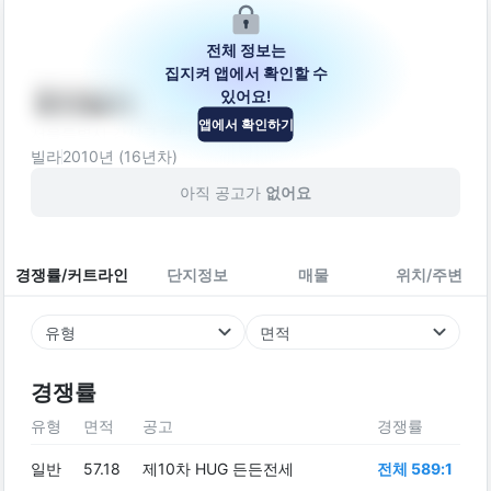
전체 정보는
집지켜 앱에서 확인할 수
있어요!
창대빌라
앱에서 확인하기
서울특별시 강서구 곰달래로21길 18-8
빌라
2010
년 (
16
년차)
아직 공고가
없어요
경쟁률/커트라인
단지정보
매물
위치/주변
유형
면적
경쟁률
유형
면적
공고
경쟁률
일반
57.18
제10차 HUG 든든전세
전체 589:1