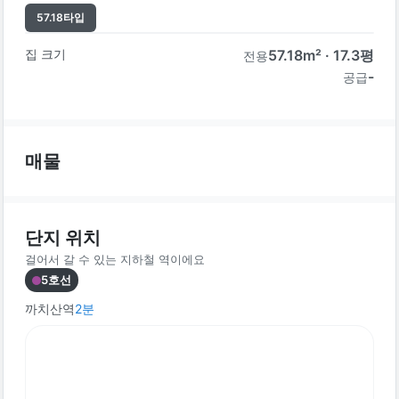
57.18
타입
집 크기
57.18
m² ·
17.3
평
전용
-
공급
매물
단지 위치
걸어서 갈 수 있는 지하철 역이에요
5호선
까치산역
2
분