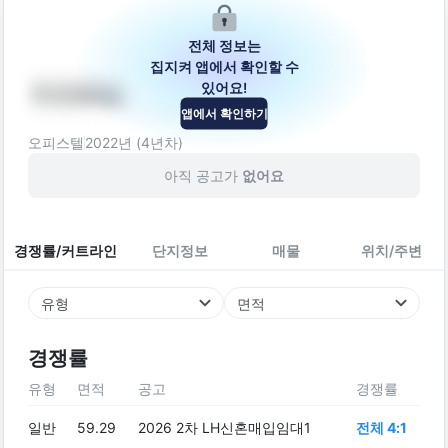
전체 정보는
집지켜 앱에서 확인할 수
있어요!
아크로빌
앱에서 확인하기
부산광역시 금정구 수림로66번길 107
오피스텔
2022
년 (
4
년차)
아직 공고가
없어요
경쟁률/커트라인
단지정보
매물
위치/주변
유형
면적
경쟁률
유형
면적
공고
경쟁률
일반
59.29
2026 2차 LH신혼매입임대1
전체 4:1