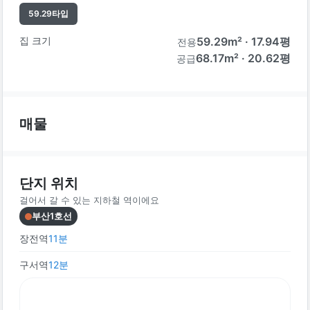
59.29
타입
집 크기
59.29
m² ·
17.94
평
전용
68.17m² · 20.62평
공급
매물
단지 위치
걸어서 갈 수 있는 지하철 역이에요
부산1호선
장전역
11
분
구서역
12
분