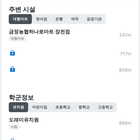
주변 시설
대형마트
편의점
은행
약국
공공기관
금정농협하나로마트 장전점
547
m
대형마트
717
m
808
m
학군정보
유치원
어린이집
초등학교
중학교
고등학교
도래미유치원
896
m
-
사립