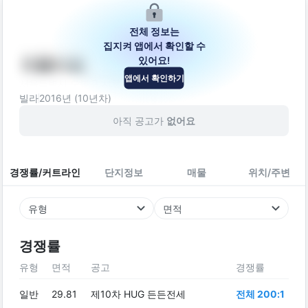
전체 정보는
집지켜 앱에서 확인할 수
있어요!
라폴리움
앱에서 확인하기
서울특별시 도봉구 시루봉로22길 35
빌라
2016
년 (
10
년차)
아직 공고가
없어요
경쟁률/커트라인
단지정보
매물
위치/주변
유형
면적
경쟁률
유형
면적
공고
경쟁률
일반
29.81
제10차 HUG 든든전세
전체 200:1