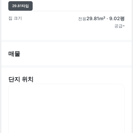
29.81
타입
집 크기
29.81
m² ·
9.02
평
전용
-
공급
매물
단지 위치