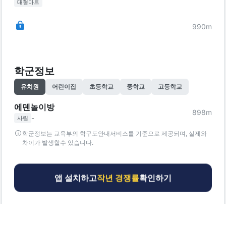
대형마트
990
m
학군정보
유치원
어린이집
초등학교
중학교
고등학교
에덴놀이방
898
m
-
사립
학군정보는 교육부의 학구도안내서비스를 기준으로 제공되며, 실제와
차이가 발생할수 있습니다.
앱 설치하고
작년 경쟁률
확인하기