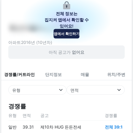
전체 정보는
집지켜 앱에서 확인할 수
있어요!
에스디플러스아크로빌
앱에서 확인하기
서울특별시 강서구 초록마을로24길 18
아파트
2016
년 (
10
년차)
아직 공고가
없어요
경쟁률/커트라인
단지정보
매물
위치/주변
유형
면적
경쟁률
유형
면적
공고
경쟁률
일반
39.31
제10차 HUG 든든전세
전체 39:1