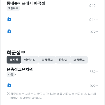
롯데슈퍼프레시 화곡점
940
m
대형마트
944
m
972
m
학군정보
유치원
어린이집
초등학교
중학교
고등학교
은총선교유치원
882
m
-
사립
922
m
학군정보는 교육부의 학구도안내서비스를 기준으로 제공되며, 실제와
차이가 발생할수 있습니다.