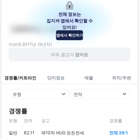
전체 정보는
집지켜 앱에서 확인할 수
있어요!
그린하우스 제에
앱에서 확인하기
경기도 파주시 경의로 987-43
아파트
2017
년 (
9
년차)
아직 공고가
없어요
경쟁률/커트라인
단지정보
매물
위치/주변
유형
면적
경쟁률
유형
면적
공고
경쟁률
일반
62.11
제10차 HUG 든든전세
전체 29:1