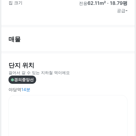
집 크기
62.11
m² ·
18.79
평
전용
-
공급
매물
단지 위치
걸어서 갈 수 있는 지하철 역이에요
경의중앙선
야당역
14
분