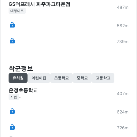
GS더프레시 파주파크타운점
487
m
대형마트
582
m
739
m
학군정보
유치원
어린이집
초등학교
중학교
고등학교
운정초등학교
407
m
-
사립
624
m
726
m