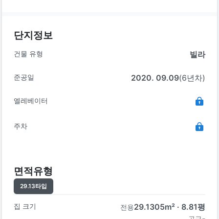
단지정보
건물 유형
빌라
준공일
2020. 09.09
(6년차)
엘레베이터
주차
면적유형
29.13
타입
집 크기
29.1305
m² ·
8.81
평
전용
-
공급