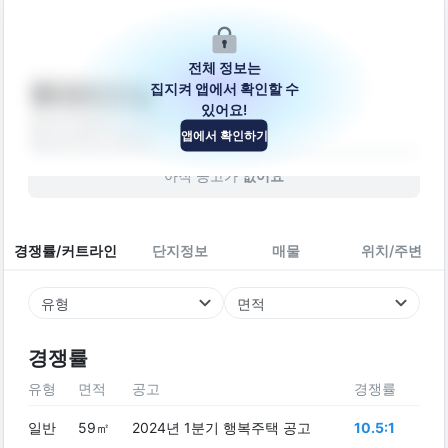
전체 정보는
집지켜 앱에서 확인할 수
SK프리모빌
있어요!
경기도 부천시 소사구 마니로24번길 16
앱에서 확인하기
빌라
2018
년 (
8
년차)
아직 공고가
없어요
경쟁률/커트라인
단지정보
매물
위치/주변
유형
면적
경쟁률
유형
면적
공고
경쟁률
일반
59㎡
2024년 1분기 행복주택 공고
10.5:1