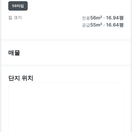
56
타입
집 크기
56
m² ·
16.94
평
전용
55m² · 16.64평
공급
매물
단지 위치