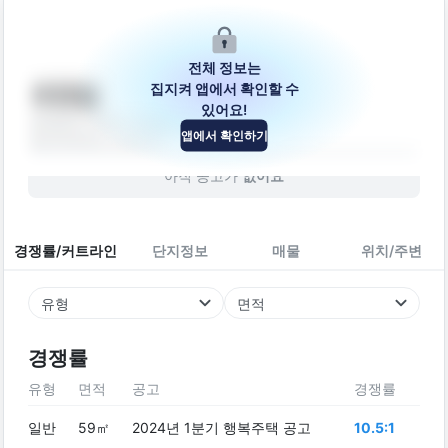
전체 정보는
집지켜 앱에서 확인할 수
세영빌
있어요!
경상남도 진주시 모덕로 118
앱에서 확인하기
빌라
2008
년 (
18
년차)
아직 공고가
없어요
경쟁률/커트라인
단지정보
매물
위치/주변
유형
면적
경쟁률
유형
면적
공고
경쟁률
일반
59㎡
2024년 1분기 행복주택 공고
10.5:1