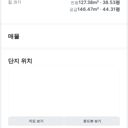
집 크기
127.38
m² ·
38.53
평
전용
146.47m² · 44.31평
공급
매물
단지 위치
지도 보기
로드뷰 보기