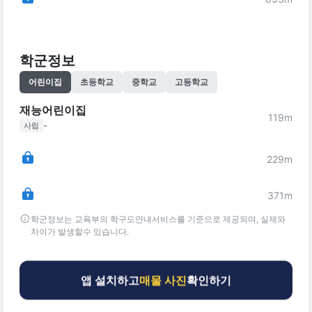
학군정보
어린이집
초등학교
중학교
고등학교
재능어린이집
119
m
-
사립
229
m
371
m
학군정보는 교육부의 학구도안내서비스를 기준으로 제공되며, 실제와
차이가 발생할수 있습니다.
앱 설치하고
매물 사진
확인하기