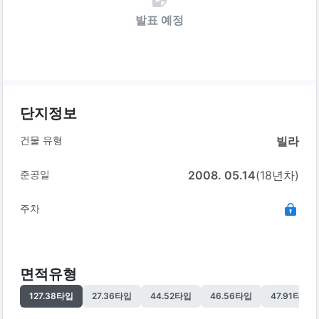
발표 예정
단지정보
건물 유형
빌라
준공일
2008. 05.14
(18년차)
주차
면적유형
127.38
타입
27.36
타입
44.52
타입
46.56
타입
47.91
타입