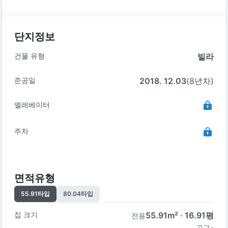
단지정보
건물 유형
빌라
준공일
2018. 12.03
(8년차)
엘레베이터
주차
면적유형
55.91
타입
80.04
타입
집 크기
55.91
m² ·
16.91
평
전용
-
공급