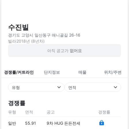
수진빌
경기도 고양시 일산동구 애니골길 26-16
빌라
2018
년 (
8
년차)
아직 공고가
없어요
경쟁률/커트라인
단지정보
매물
위치/주변
유형
면적
경쟁률
유형
면적
공고
경쟁률
일반
55.91
9차 HUG 든든전세