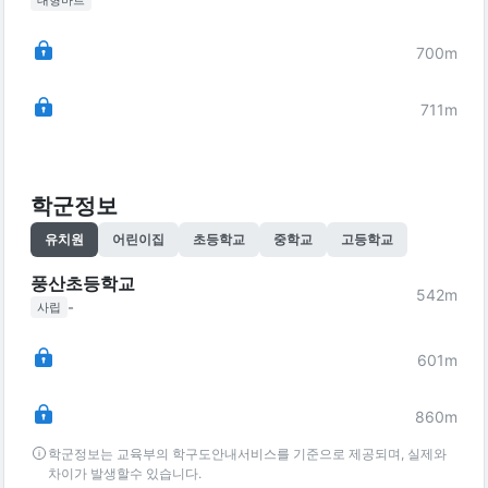
대형마트
700
m
711
m
학군정보
유치원
어린이집
초등학교
중학교
고등학교
풍산초등학교
542
m
-
사립
601
m
860
m
학군정보는 교육부의 학구도안내서비스를 기준으로 제공되며, 실제와
차이가 발생할수 있습니다.