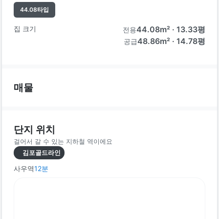
44.08
타입
집 크기
44.08
m² ·
13.33
평
전용
48.86m² · 14.78평
공급
매물
단지 위치
걸어서 갈 수 있는 지하철 역이에요
김포골드라인
사우역
12
분