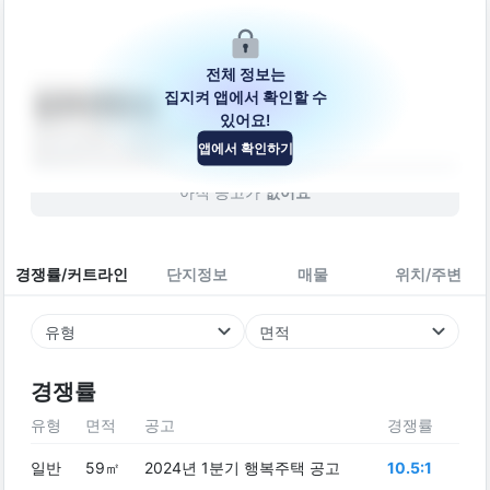
전체 정보는
집지켜 앱에서 확인할 수
김포센텀빌
있어요!
경기도 김포시 돌문로95번길 12-16
앱에서 확인하기
빌라
2017
년 (
9
년차)
아직 공고가
없어요
경쟁률/커트라인
단지정보
매물
위치/주변
유형
면적
경쟁률
유형
면적
공고
경쟁률
일반
59㎡
2024년 1분기 행복주택 공고
10.5:1