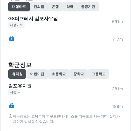
대형마트
편의점
은행
약국
공공기관
GS더프레시 김포사우점
591
m
대형마트
717
m
학군정보
유치원
어린이집
초등학교
중학교
고등학교
김포유치원
381
m
-
사립
489
m
학군정보는 교육부의 학구도안내서비스를 기준으로 제공되며, 실제와
차이가 발생할수 있습니다.