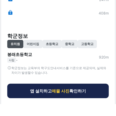
408
m
학군정보
유치원
어린이집
초등학교
중학교
고등학교
봉래초등학교
920
m
-
사립
학군정보는 교육부의 학구도안내서비스를 기준으로 제공되며, 실제와
차이가 발생할수 있습니다.
앱 설치하고
매물 사진
확인하기