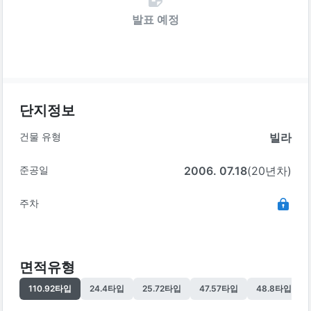
발표 예정
단지정보
건물 유형
빌라
준공일
2006. 07.18
(20년차)
주차
면적유형
110.92
타입
24.4
타입
25.72
타입
47.57
타입
48.8
타입