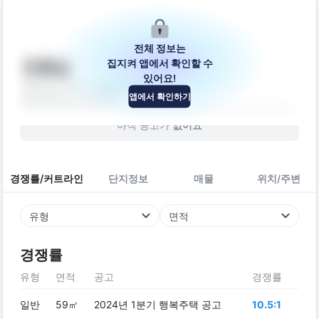
전체 정보는
집지켜 앱에서 확인할 수
천황빌
있어요!
경상남도 진주시 창렬로187번길 10
앱에서 확인하기
빌라
2006
년 (
20
년차)
아직 공고가
없어요
경쟁률/커트라인
단지정보
매물
위치/주변
유형
면적
경쟁률
유형
면적
공고
경쟁률
일반
59㎡
2024년 1분기 행복주택 공고
10.5:1