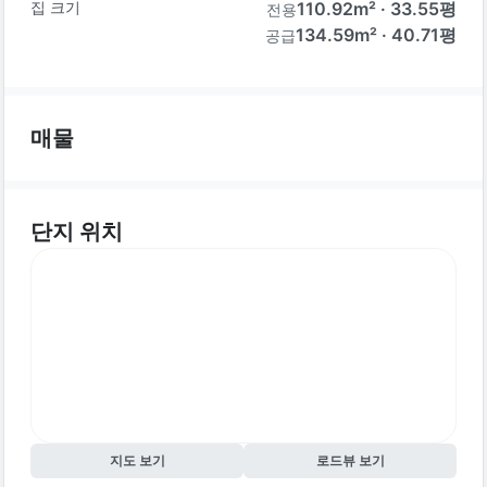
집 크기
110.92
m² ·
33.55
평
전용
134.59m² · 40.71평
공급
매물
단지 위치
지도 보기
로드뷰 보기