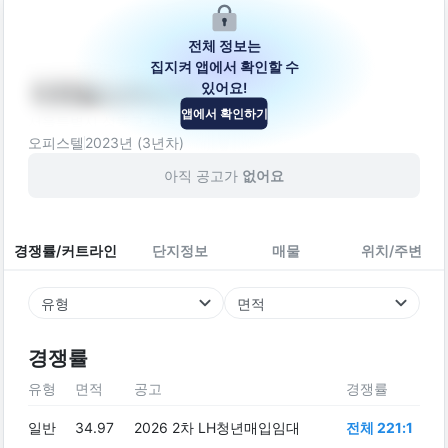
전체 정보는
집지켜 앱에서 확인할 수
있어요!
더위일스카이70
앱에서 확인하기
서울특별시 성동구 자동차시장1길 31
오피스텔
2023
년 (
3
년차)
아직 공고가
없어요
경쟁률/커트라인
단지정보
매물
위치/주변
유형
면적
경쟁률
유형
면적
공고
경쟁률
일반
34.97
2026 2차 LH청년매입임대
전체 221:1