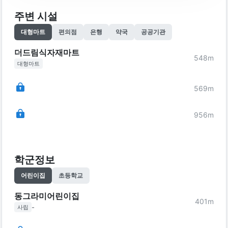
주변 시설
대형마트
편의점
은행
약국
공공기관
더드림식자재마트
548
m
대형마트
569
m
956
m
학군정보
어린이집
초등학교
동그라미어린이집
401
m
-
사립