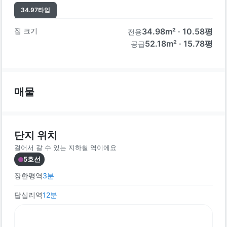
34.97
타입
집 크기
34.98
m² ·
10.58
평
전용
52.18m² · 15.78평
공급
매물
단지 위치
걸어서 갈 수 있는 지하철 역이에요
5호선
장한평역
3
분
답십리역
12
분