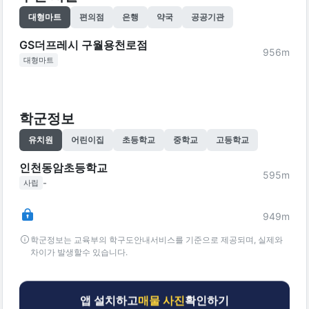
대형마트
편의점
은행
약국
공공기관
GS더프레시 구월용천로점
956
m
대형마트
학군정보
유치원
어린이집
초등학교
중학교
고등학교
인천동암초등학교
595
m
-
사립
949
m
학군정보는 교육부의 학구도안내서비스를 기준으로 제공되며, 실제와
차이가 발생할수 있습니다.
앱 설치하고
매물 사진
확인하기