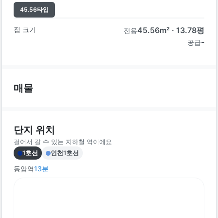
45.56
타입
집 크기
45.56
m² ·
13.78
평
전용
-
공급
매물
단지 위치
걸어서 갈 수 있는 지하철 역이에요
1호선
인천1호선
동암역
13
분