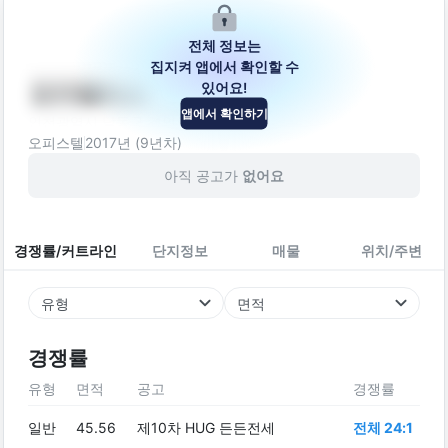
전체 정보는
집지켜 앱에서 확인할 수
있어요!
정우팰리스
앱에서 확인하기
인천광역시 남동구 경인로644번길 26
오피스텔
2017
년 (
9
년차)
아직 공고가
없어요
경쟁률/커트라인
단지정보
매물
위치/주변
유형
면적
경쟁률
유형
면적
공고
경쟁률
일반
45.56
제10차 HUG 든든전세
전체 24:1