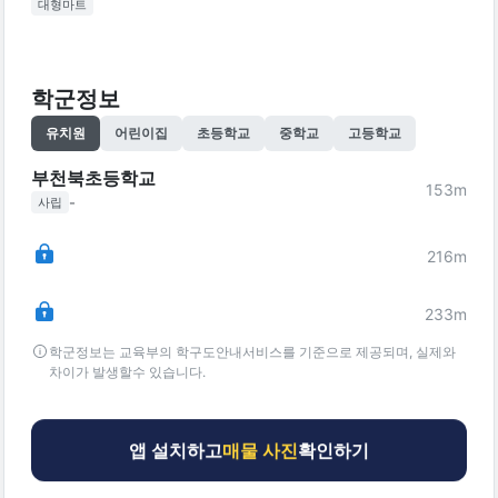
대형마트
학군정보
유치원
어린이집
초등학교
중학교
고등학교
부천북초등학교
153
m
-
사립
216
m
233
m
학군정보는 교육부의 학구도안내서비스를 기준으로 제공되며, 실제와
차이가 발생할수 있습니다.
앱 설치하고
매물 사진
확인하기