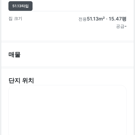
51.13
타입
집 크기
51.13
m² ·
15.47
평
전용
-
공급
매물
단지 위치