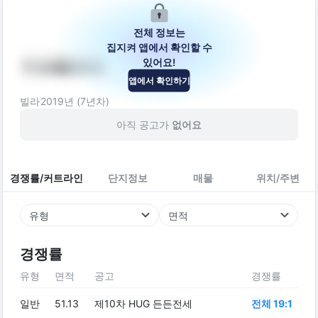
전체 정보는
집지켜 앱에서 확인할 수
있어요!
미성플로체
앱에서 확인하기
경기도 부천시 원미구 원미로 123-5
빌라
2019
년 (
7
년차)
아직 공고가
없어요
경쟁률/커트라인
단지정보
매물
위치/주변
유형
면적
경쟁률
유형
면적
공고
경쟁률
일반
51.13
제10차 HUG 든든전세
전체 19:1