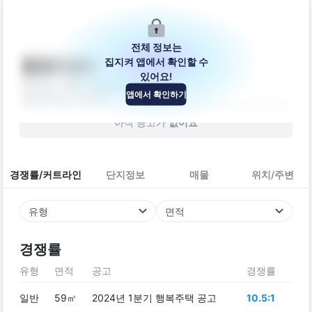
전체 정보는
집지켜 앱에서 확인할 수
흥동타운D
있어요!
경상남도 김해시 흥동로35번길 16-2
앱에서 확인하기
빌라
2018
년 (
8
년차)
아직 공고가
없어요
경쟁률/커트라인
단지정보
매물
위치/주변
유형
면적
경쟁률
유형
면적
공고
경쟁률
일반
59㎡
2024년 1분기 행복주택 공고
10.5:1