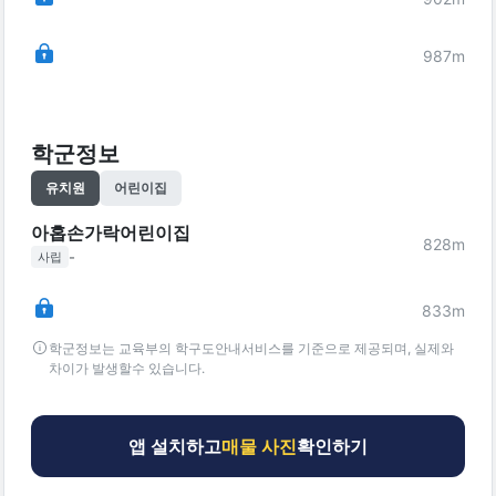
987
m
학군정보
유치원
어린이집
아홉손가락어린이집
828
m
-
사립
833
m
학군정보는 교육부의 학구도안내서비스를 기준으로 제공되며, 실제와
차이가 발생할수 있습니다.
앱 설치하고
매물 사진
확인하기