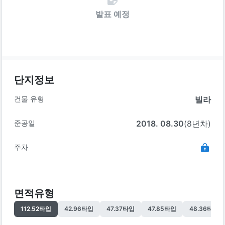
발표 예정
단지정보
건물 유형
빌라
준공일
2018. 08.30
(8년차)
주차
면적유형
112.52
타입
42.96
타입
47.37
타입
47.85
타입
48.36
타입