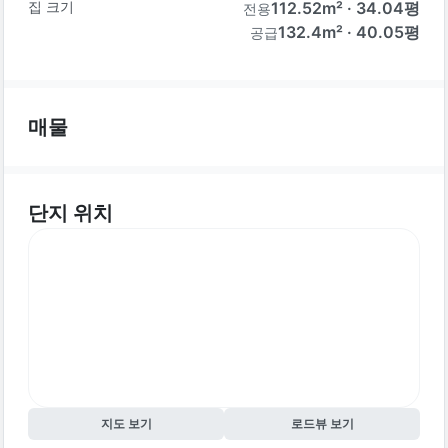
집 크기
112.52
m² ·
34.04
평
전용
132.4m² · 40.05평
공급
매물
단지 위치
지도 보기
로드뷰 보기