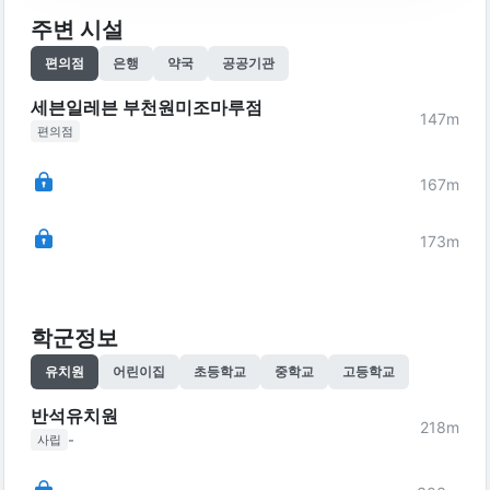
주변 시설
편의점
은행
약국
공공기관
세븐일레븐 부천원미조마루점
147
m
편의점
167
m
173
m
학군정보
유치원
어린이집
초등학교
중학교
고등학교
반석유치원
218
m
-
사립