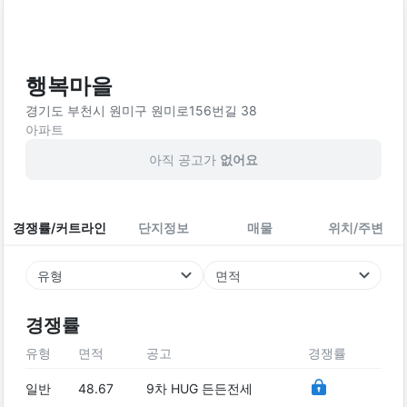
행복마을
경기도 부천시 원미구 원미로156번길 38
아파트
아직 공고가
없어요
경쟁률/커트라인
단지정보
매물
위치/주변
유형
면적
경쟁률
유형
면적
공고
경쟁률
일반
48.67
9차 HUG 든든전세