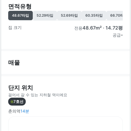
면적유형
48.67
타입
52.29
타입
52.69
타입
60.35
타입
66.70
타입
집 크기
48.67
m² ·
14.72
평
전용
-
공급
매물
단지 위치
걸어서 갈 수 있는 지하철 역이에요
7호선
춘의역
14
분