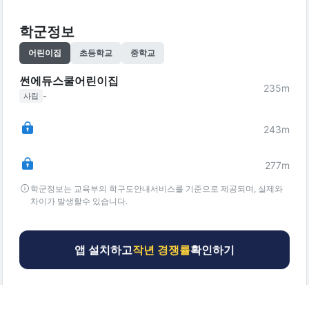
학군정보
어린이집
초등학교
중학교
썬에듀스쿨어린이집
235
m
-
사립
243
m
277
m
학군정보는 교육부의 학구도안내서비스를 기준으로 제공되며, 실제와
차이가 발생할수 있습니다.
앱 설치하고
작년 경쟁률
확인하기