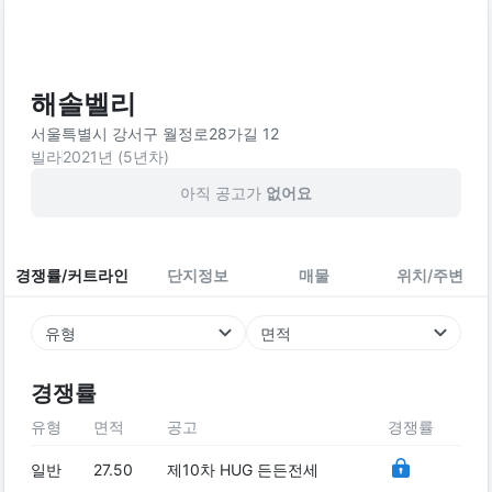
해솔벨리
서울특별시 강서구 월정로28가길 12
빌라
2021
년 (
5
년차)
아직 공고가
없어요
경쟁률/커트라인
단지정보
매물
위치/주변
유형
면적
경쟁률
유형
면적
공고
경쟁률
일반
27.50
제10차 HUG 든든전세