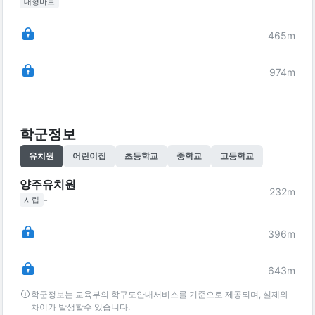
대형마트
465
m
974
m
학군정보
유치원
어린이집
초등학교
중학교
고등학교
양주유치원
232
m
-
사립
396
m
643
m
학군정보는 교육부의 학구도안내서비스를 기준으로 제공되며, 실제와
차이가 발생할수 있습니다.