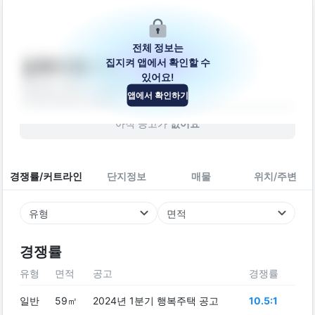
전체 정보는
집지켜 앱에서 확인할 수
금호리첸시아
있어요!
경상남도 양산시 서일동1길 60
앱에서 확인하기
아파트
2024
년 (
2
년차)
아직 공고가
없어요
경쟁률/커트라인
단지정보
매물
위치/주변
유형
면적
경쟁률
유형
면적
공고
경쟁률
일반
59㎡
2024년 1분기 행복주택 공고
10.5:1