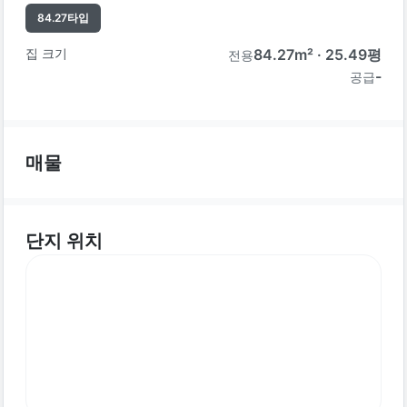
84.27
타입
집 크기
84.27
m² ·
25.49
평
전용
-
공급
매물
단지 위치