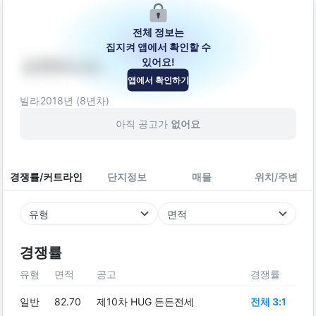
전체 정보는
집지켜 앱에서 확인할 수
있어요!
스카이시티
앱에서 확인하기
인천광역시 미추홀구 장천로112번길 52
빌라
2018
년 (
8
년차)
아직 공고가
없어요
경쟁률/커트라인
단지정보
매물
위치/주변
유형
면적
경쟁률
유형
면적
공고
경쟁률
일반
82.70
제10차 HUG 든든전세
전체 3:1