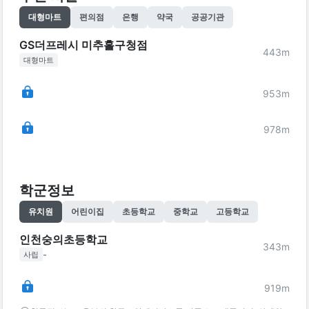
대형마트
편의점
은행
약국
공공기관
GS더프레시 미추홀구청점
443
m
대형마트
953
m
978
m
학군정보
유치원
어린이집
초등학교
중학교
고등학교
인천숭의초등학교
343
m
-
사립
919
m