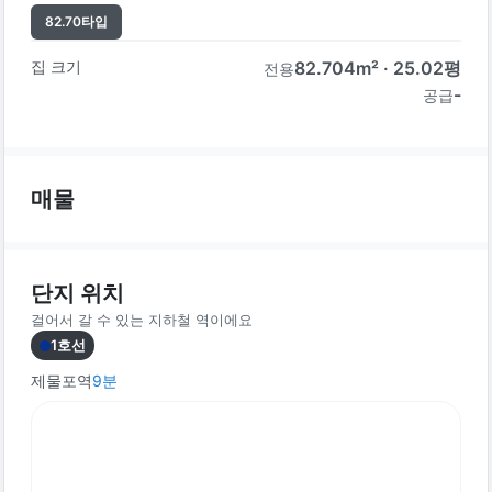
82.70
타입
집 크기
82.704
m² ·
25.02
평
전용
-
공급
매물
단지 위치
걸어서 갈 수 있는 지하철 역이에요
1호선
제물포역
9
분