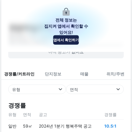
전체 정보는
집지켜 앱에서 확인할 수
연암10길주택
있어요!
울산광역시 북구 연암10길 17
앱에서 확인하기
빌라
1998
년 (
28
년차)
아직 공고가
없어요
경쟁률/커트라인
단지정보
매물
위치/주변
유형
면적
경쟁률
유형
면적
공고
경쟁률
일반
59㎡
2024년 1분기 행복주택 공고
10.5:1