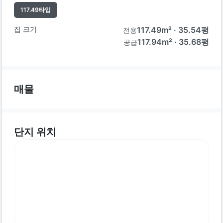
117.49
타입
집 크기
117.49
m² ·
35.54
평
전용
117.94m² · 35.68평
공급
매물
단지 위치