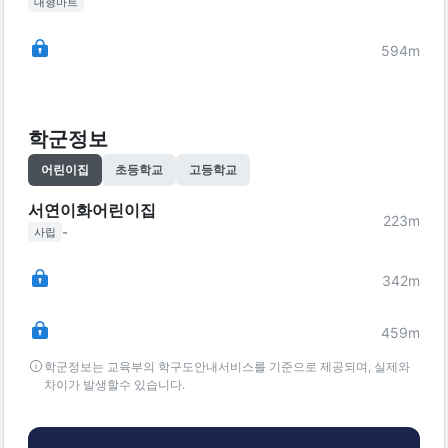
대형마트
594
m
학군정보
어린이집
초등학교
고등학교
서연이화어린이집
223
m
-
사립
342
m
459
m
학군정보는 교육부의 학구도안내서비스를 기준으로 제공되며, 실제와
차이가 발생할수 있습니다.