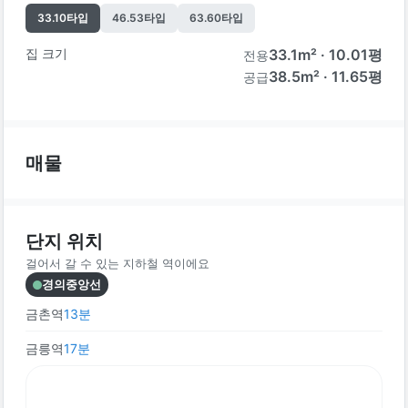
33.10
타입
46.53
타입
63.60
타입
집 크기
33.1
m² ·
10.01
평
전용
38.5m² · 11.65평
공급
매물
단지 위치
걸어서 갈 수 있는 지하철 역이에요
경의중앙선
금촌역
13
분
금릉역
17
분