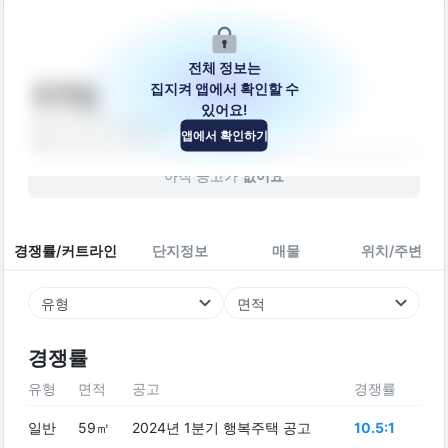
전체 정보는
집지켜 앱에서 확인할 수
세계빌
있어요!
경기도 파주시 동산길 24
앱에서 확인하기
빌라
2015
년 (
11
년차)
아직 공고가
없어요
경쟁률/커트라인
단지정보
매물
위치/주변
유형
면적
경쟁률
유형
면적
공고
경쟁률
일반
59㎡
2024년 1분기 행복주택 공고
10.5:1