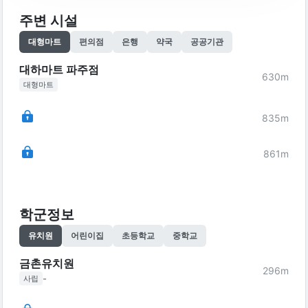
주변 시설
대형마트
편의점
은행
약국
공공기관
대하마트 파주점
630
m
대형마트
835
m
861
m
학군정보
유치원
어린이집
초등학교
중학교
금촌유치원
296
m
-
사립