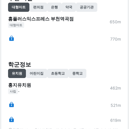
대형마트
편의점
은행
약국
공공기관
홈플러스익스프레스 부천역곡점
650
m
대형마트
770
m
학군정보
유치원
어린이집
초등학교
중학교
홍지유치원
462
m
-
사립
521
m
619
m