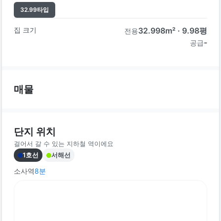
32.99
타입
집 크기
32.998
m² ·
9.98
평
전용
-
공급
매물
단지 위치
걸어서 갈 수 있는 지하철 역이에요
1호선
서해선
소사역
8
분