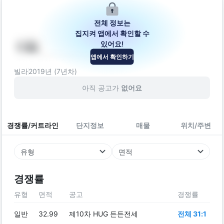
전체 정보는
집지켜 앱에서 확인할 수
있어요!
더힐
앱에서 확인하기
경기도 부천시 소사구 경인로 408
빌라
2019
년 (
7
년차)
아직 공고가
없어요
경쟁률/커트라인
단지정보
매물
위치/주변
유형
면적
경쟁률
유형
면적
공고
경쟁률
일반
32.99
제10차 HUG 든든전세
전체 31:1