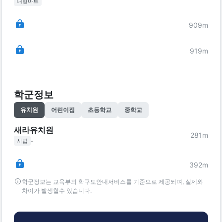
대형마트
909
m
919
m
학군정보
유치원
어린이집
초등학교
중학교
새라유치원
281
m
-
사립
392
m
학군정보는 교육부의 학구도안내서비스를 기준으로 제공되며, 실제와
차이가 발생할수 있습니다.