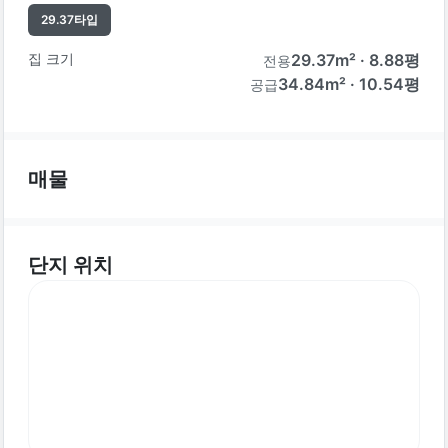
29.37
타입
집 크기
29.37
m² ·
8.88
평
전용
34.84m² · 10.54평
공급
매물
단지 위치