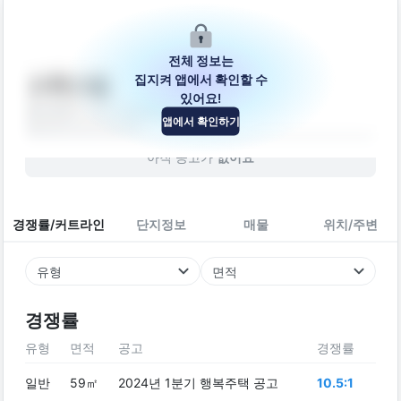
전체 정보는
집지켜 앱에서 확인할 수
스위스빌
있어요!
울산광역시 남구 삼산중로6번길 26-1
앱에서 확인하기
빌라
2011
년 (
15
년차)
아직 공고가
없어요
경쟁률/커트라인
단지정보
매물
위치/주변
유형
면적
경쟁률
유형
면적
공고
경쟁률
일반
59㎡
2024년 1분기 행복주택 공고
10.5:1