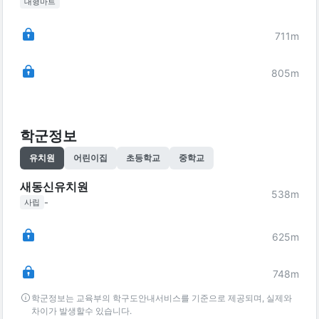
대형마트
711
m
805
m
학군정보
유치원
어린이집
초등학교
중학교
새동신유치원
538
m
-
사립
625
m
748
m
학군정보는 교육부의 학구도안내서비스를 기준으로 제공되며, 실제와
차이가 발생할수 있습니다.