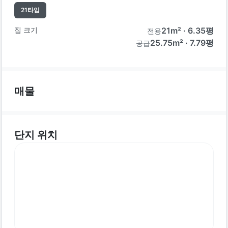
21
타입
집 크기
21
m² ·
6.35
평
전용
25.75m² · 7.79평
공급
매물
단지 위치