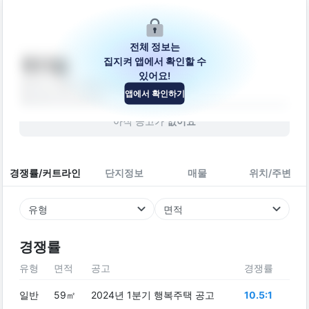
전체 정보는
집지켜 앱에서 확인할 수
제이빌
있어요!
경기도 수원시 장안구 만석로177번길 41
앱에서 확인하기
빌라
2017
년 (
9
년차)
아직 공고가
없어요
경쟁률/커트라인
단지정보
매물
위치/주변
유형
면적
경쟁률
유형
면적
공고
경쟁률
일반
59㎡
2024년 1분기 행복주택 공고
10.5:1