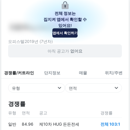
전체 정보는
집지켜 앱에서 확인할 수
있어요!
가온우노시티하버파크
앱에서 확인하기
인천광역시 남동구 소래역남로16번길 29
오피스텔
2019
년 (
7
년차)
아직 공고가
없어요
경쟁률/커트라인
단지정보
매물
위치/주변
유형
면적
경쟁률
유형
면적
공고
경쟁률
일반
84.96
제10차 HUG 든든전세
전체 103:1