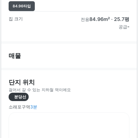
84.96
타입
집 크기
84.96
m² ·
25.7
평
전용
-
공급
매물
단지 위치
걸어서 갈 수 있는 지하철 역이에요
분당선
소래포구역
3
분