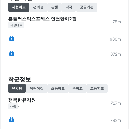
대형마트
편의점
은행
약국
공공기관
홈플러스익스프레스 인천한화2점
75
m
대형마트
680
m
872
m
학군정보
유치원
어린이집
초등학교
중학교
고등학교
행복한유치원
727
m
-
사립
792
m